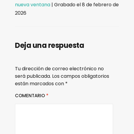
COMPAR
nueva ventana
|
Grabado el 8 de febrero de
TIR
FEED RSS
2026
ENLACE
INCRUST
AR
Deja una respuesta
Tu dirección de correo electrónico no
será publicada.
Los campos obligatorios
están marcados con
*
COMENTARIO
*