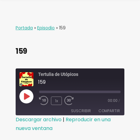
Portada
»
Episodio
»
159
159
Tertulia de Utópicos
159
1x
00:00
/
SUSCRIBIR
COMPARTIR
Descargar archivo
|
Reproducir en una
COMPAR
nueva ventana
TIR
FEED RSS