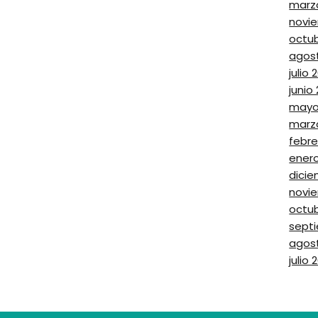
marz
novi
octu
agos
julio 
junio
mayo
marz
febre
ener
dicie
novi
octub
sept
agos
julio 