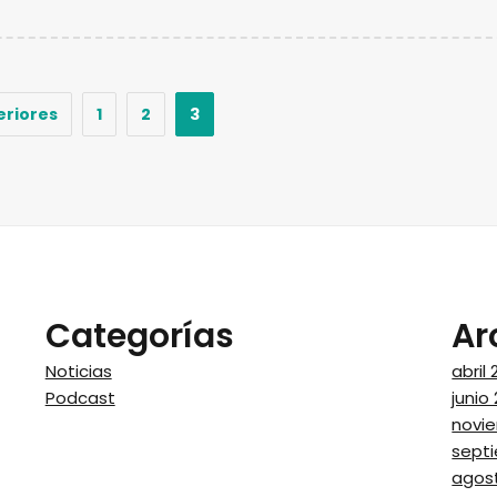
eriores
1
2
3
Categorías
Ar
Noticias
abril
Podcast
junio
novi
sept
agos